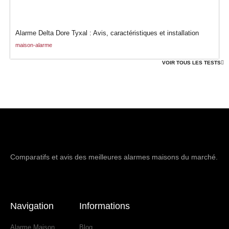
Alarme Delta Dore Tyxal : Avis, caractéristiques et installation
maison-alarme
VOIR TOUS LES TESTS
Comparatifs et avis des meilleures alarmes maisons du marché.
Navigation
Informations
Alarme Maison
Blog