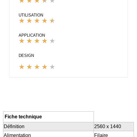
★
★
★
★
★
Noté
3.5
UTILISATION
★
★
★
★
★
sur
Noté
5
4.5
APPLICATION
★
★
★
★
★
sur
Noté
5
4
DESIGN
sur
★
★
★
★
★
Noté
5
4
sur
5
Fiche technique
Définition
2560 x 1440
Alimentation
Filaire