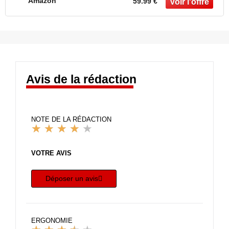
Amazon
59.99 €
Avis de la rédaction
NOTE DE LA RÉDACTION
★
★
★
★
★
Noté
4
VOTRE AVIS
sur
Déposer un avis
5
ERGONOMIE