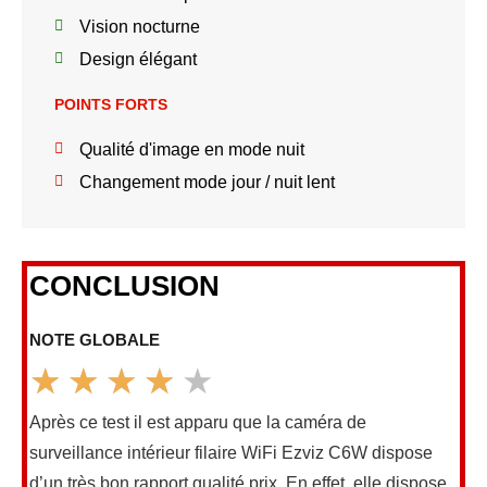
Vision nocturne
Design élégant
POINTS FORTS
Qualité d'image en mode nuit
Changement mode jour / nuit lent
CONCLUSION
NOTE GLOBALE
★
★
★
★
★
Noté
4
Après ce test il est apparu que la caméra de
sur
surveillance intérieur filaire WiFi Ezviz C6W dispose
5
d’un très bon rapport qualité prix. En effet, elle dispose