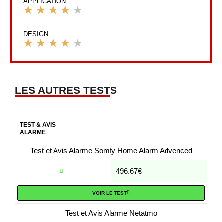
4.5
APPLICATION
★
★
★
★
★
sur
Noté
5
4
DESIGN
★
★
★
★
★
sur
Noté
5
4
sur
LES AUTRES TESTS
5
TEST & AVIS
ALARME
Test et Avis Alarme Somfy Home Alarm Advenced
496.67€
VOIR LE TEST
Test et Avis Alarme Netatmo