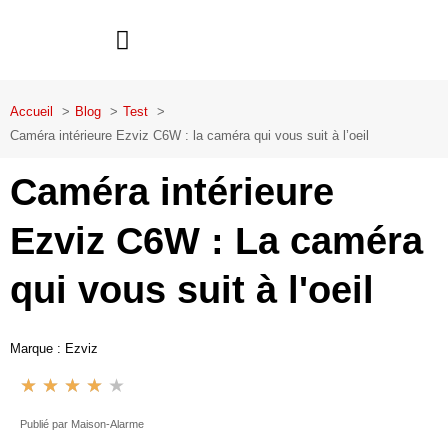
Aller
au
ALARME MAISON
LES MARQUES
GUIDE SÉCURITÉ
contenu
Accueil
Blog
Test
Caméra intérieure Ezviz C6W : la caméra qui vous suit à l’oeil
Caméra intérieure
Ezviz C6W : La caméra
qui vous suit à l'oeil
Marque : Ezviz
★
★
★
★
★
Noté
4
Publié par Maison-Alarme
sur