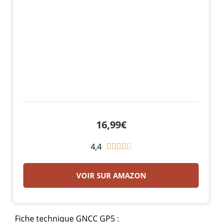
16,99€
4,4
N





o
t
VOIR SUR AMAZON
é
4
.
Fiche technique GNCC GP5
: