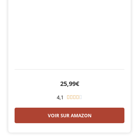
25,99€
4,1
N





o
t
VOIR SUR AMAZON
é
4
.