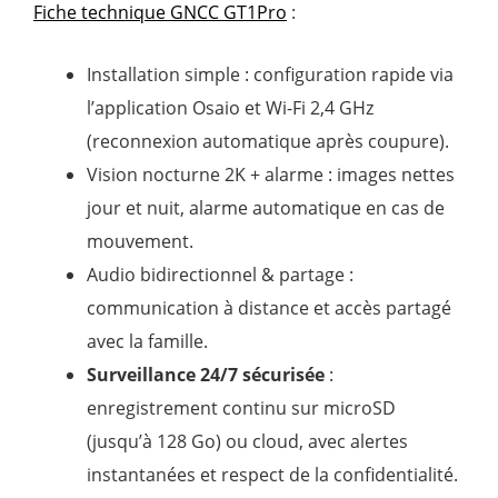
Fiche technique GNCC GT1Pro
:
2
s
Installation simple : configuration rapide via
u
l’application Osaio et Wi-Fi 2,4 GHz
r
(reconnexion automatique après coupure).
5
Vision nocturne 2K + alarme : images nettes
jour et nuit, alarme automatique en cas de
mouvement.
Audio bidirectionnel & partage :
communication à distance et accès partagé
avec la famille.
Surveillance 24/7 sécurisée
:
enregistrement continu sur microSD
(jusqu’à 128 Go) ou cloud, avec alertes
instantanées et respect de la confidentialité.