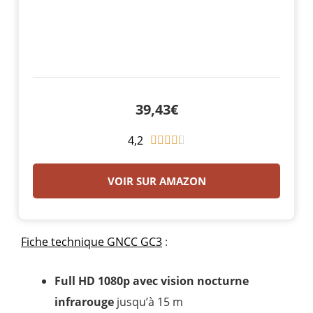
39,43€
4,2
N





o
t
VOIR SUR AMAZON
é
4
.
Fiche technique GNCC GC3
:
3
s
Full HD 1080p avec vision nocturne
u
infrarouge
jusqu’à 15 m
r