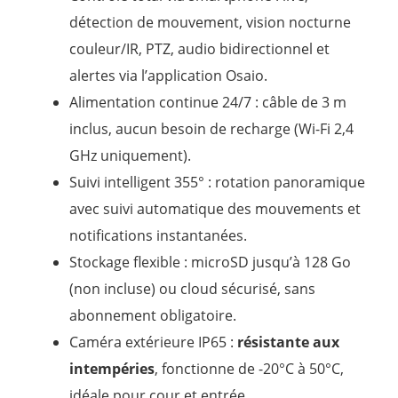
u
détection de mouvement, vision nocturne
r
couleur/IR, PTZ, audio bidirectionnel et
5
alertes via l’application Osaio.
Alimentation continue 24/7 : câble de 3 m
inclus, aucun besoin de recharge (Wi-Fi 2,4
GHz uniquement).
Suivi intelligent 355° : rotation panoramique
avec suivi automatique des mouvements et
notifications instantanées.
Stockage flexible : microSD jusqu’à 128 Go
(non incluse) ou cloud sécurisé, sans
abonnement obligatoire.
Caméra extérieure IP65 :
résistante aux
intempéries
, fonctionne de -20°C à 50°C,
idéale pour cour et entrée.