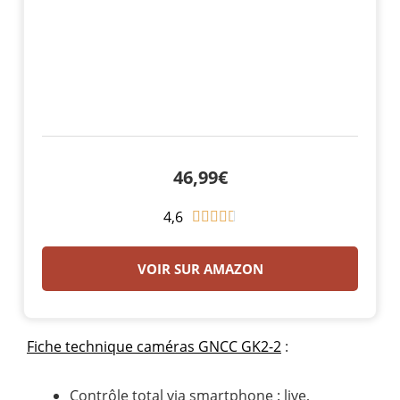
46,99€
4,6
N





o
t
VOIR SUR AMAZON
é
4
.
Fiche technique caméras GNCC GK2-2
:
6
s
Contrôle total via smartphone : live,