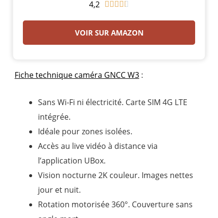
4,2
N





o
t
VOIR SUR AMAZON
é
4
.
Fiche technique caméra GNCC W3
:
3
s
Sans Wi-Fi ni électricité. Carte SIM 4G LTE
u
intégrée.
r
Idéale pour zones isolées.
5
Accès au live vidéo à distance via
l’application UBox.
Vision nocturne 2K couleur. Images nettes
jour et nuit.
Rotation motorisée 360°. Couverture sans