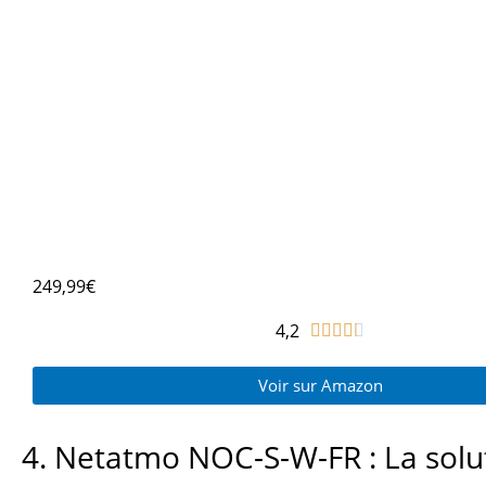
249,99€
4,2
N





o
Voir sur Amazon
t
é
4
4. Netatmo NOC-S-W-FR : La solu
.