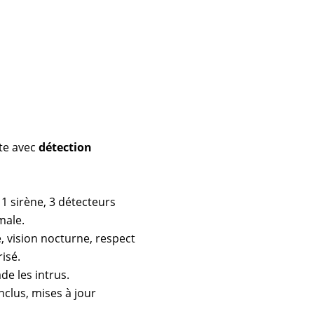
ète avec
détection
 1 sirène, 3 détecteurs
male.
e, vision nocturne, respect
risé.
ade les intrus.
clus, mises à jour