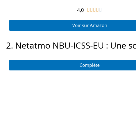
4,0
N





o
Voir sur Amazon
t
é
4
2. Netatmo NBU-ICSS-EU : Une s
s
u
Complète
r
5