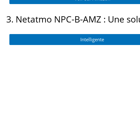
é
3
3. Netatmo NPC-B-AMZ : Une solut
.
6
Intelligente
s
u
r
5