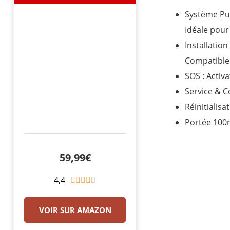
Système Pui
Idéale pour 
Installation
Compatible
SOS : Activ
Service & C
Réinitialis
Portée 100m 
59,99€
4,4
N





o
t
VOIR SUR AMAZON
é