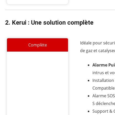
4
.
4
2. Kerui : Une solution complète
s
u
r
5
Idéale pour sécuri
Complète
de gaz et catalyse
Alarme Pui
intrus et vo
Installation
Compatible
Alarme SOS 
S déclench
Support & C