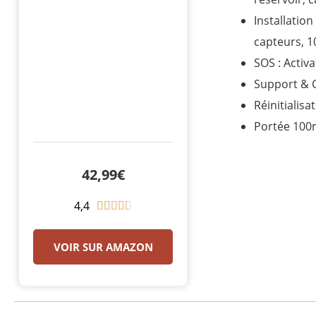
Installation
capteurs, 
SOS : Activ
Support & C
Réinitialis
Portée 100m 
42,99€
4,4
N





o
t
VOIR SUR AMAZON
é
4
.
4