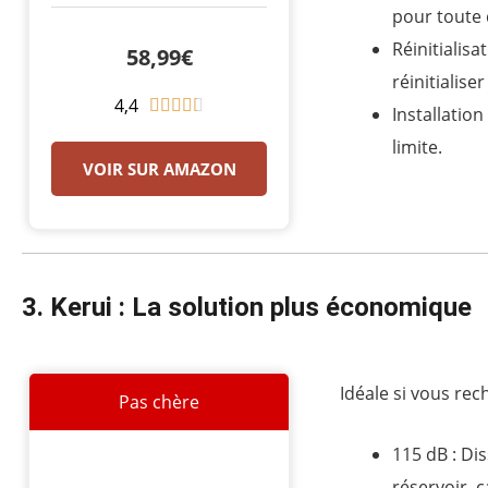
pour toute
Réinitialis
58,99€
réinitialise
4,4
N





Installatio
o
limite.
t
VOIR SUR AMAZON
é
4
.
4
3. Kerui : La solution plus économique
s
u
r
5
Idéale si vous re
Pas chère
115 dB : Di
réservoir, 