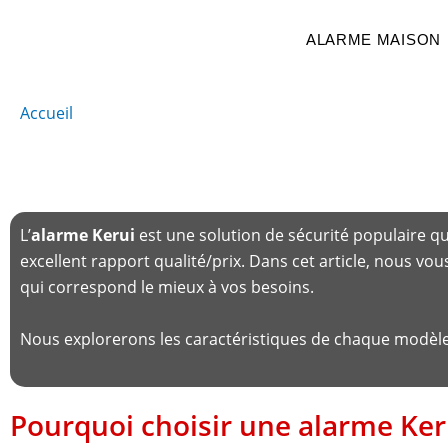
Aller
au
ALARME MAISON
contenu
Accueil
Alarme Kerui
Alarme Kerui : Guide
L’
alarme Kerui
est une solution de sécurité populaire qu
excellent rapport qualité/prix.
Dans cet article, nous vo
qui correspond le mieux à vos besoins.
Nous explorerons les caractéristiques de chaque modèle, 
Pourquoi choisir une alarme Ker