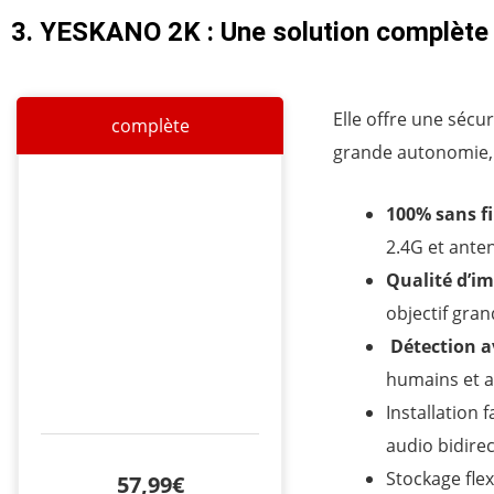
3. YESKANO 2K : Une solution complète
s
u
r
5
Elle offre une sécu
complète
grande autonomie, t
100% sans fi
2.4G et ante
Qualité d’i
objectif gra
Détection 
humains et a
Installation 
audio bidirec
Stockage flex
57,99€