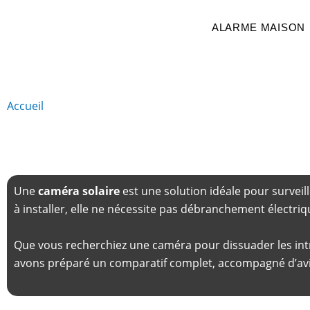
Aller
au
ALARME MAISON
contenu
Accueil
Caméra solaire
Caméra solaire : Guide 
Une
caméra solaire
est une solution idéale pour surveill
à installer, elle ne nécessite pas débranchement électriq
Que vous recherchiez une caméra pour dissuader les intr
avons préparé un comparatif complet, accompagné d’avis