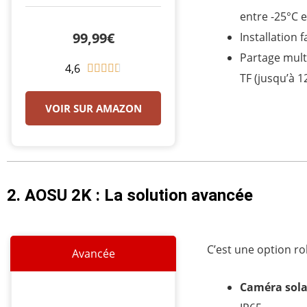
entre -25°C 
99,99€
Installation 
Partage multi
4,6
N





TF (jusqu’à 1
o
t
VOIR SUR AMAZON
é
4
.
6
2. AOSU 2K : La solution avancée
s
u
r
5
C’est une option ro
Avancée
Caméra solai