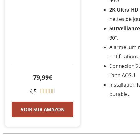
IP65.
2K Ultra HD
nettes de jo
Surveillance
90°.
Alarme lumin
notification
Connexion 2.
l’app AOSU.
79,99€
Installation 
4,5
N





durable.
o
t
VOIR SUR AMAZON
é
4
.
5