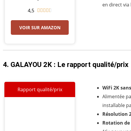
en direct via
4,5
N





o
t
VOIR SUR AMAZON
é
4
.
5
4. GALAYOU 2K : Le rapport qualité/prix
s
u
r
5
WiFi 2K
sans
Rapport qualité/prix
Alimentée pa
installable 
Résolution 
Rotation de