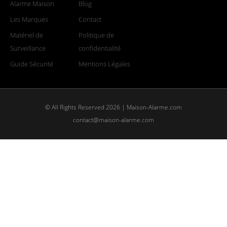
Alarme Maison
Blog
Les Marques
Contact
Matériel de
Politique de
Surveillance
confidentialité
Guide Sécurité
Mentions Légales
© All Rights Reserved 2026 | Maison-Alarme.com
contact@maison-alarme.com