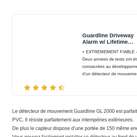
Guardline Driveway
Alarm w/ Lifetime
Warranty. Profession
EXTREMEMENT FIABLE 
Grade Wireless Outd
Deux années de tests ont é
Motion Sensor &
consacrées au développem
Detector Alert Syst
by
d’un détecteur de mouveme
fiable qui vous avertira en c
mouvements autour de votr
propriété. Testé à travers d
forêts denses, dans les
conditions les plus extrêmes
Le détecteur de mouvement Guardline GL 2000 est parfaite
PVC. Il résiste parfaitement aux intempéries extérieures.
De plus le capteur dispose d’une portée de 150 même en
Vous pouvez facilement installer ce détecteur au fond de vo