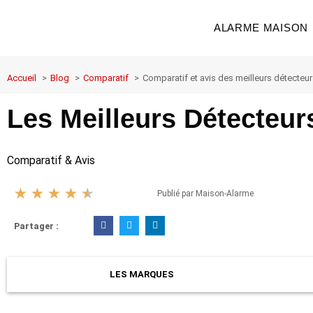
Aller
au
ALARME MAISON
contenu
Accueil
Blog
Comparatif
Comparatif et avis des meilleurs détecteu
Les Meilleurs Détecteu
Comparatif & Avis
★
★
★
★
★
Publié par Maison-Alarme
Noté
4.5
F
T
L
Partager :
a
w
i
sur
c
i
n
e
t
k
5
b
t
e
o
e
d
LES MARQUES
o
r
i
k
n
-
-
f
i