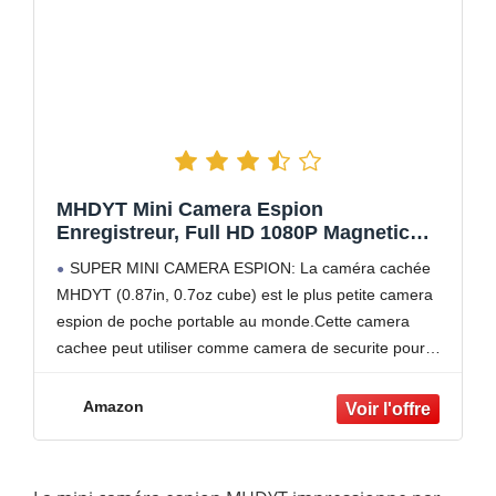
MHDYT Mini Camera Espion
Enregistreur, Full HD 1080P Magnetic
Spy Cam sans Fil Nanny Caméra Cachée
SUPER MINI CAMERA ESPION: La caméra cachée
avec Détection de Mouvement et Vision
MHDYT (0.87in, 0.7oz cube) est le plus petite camera
Nocturne, Interieur/Exterieur Micro
espion de poche portable au monde.Cette camera
Camera Surveillance
cachee peut utiliser comme camera de securite pour
surveiller nounous, la mini camera surveillane permet
de capturer
Amazon