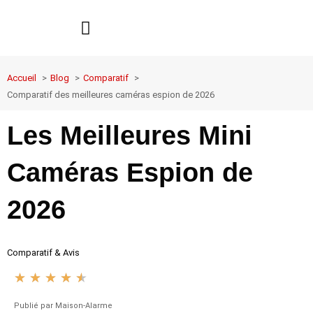
Aller
au
ALARME MAISON
LES MARQUES
GUIDE SÉCURITÉ
contenu
Accueil
Blog
Comparatif
Comparatif des meilleures caméras espion de 2026
Les Meilleures Mini
Caméras Espion de
2026
Comparatif & Avis
★
★
★
★
★
Noté
4.5
Publié par Maison-Alarme