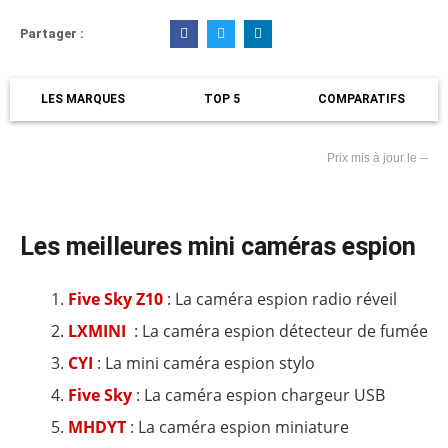
sur
F
T
L
5
Partager :
a
w
i
c
i
n
e
t
k
b
t
e
o
e
d
LES MARQUES
TOP 5
COMPARATIFS
o
r
i
k
n
-
-
f
i
--
n
Les meilleures mini caméras espion
Five Sky Z10
: La caméra espion radio réveil
LXMINI
: La caméra espion détecteur de fumée
CYI
: La mini caméra espion stylo
Five Sky
: La caméra espion chargeur USB
MHDYT
: La caméra espion miniature